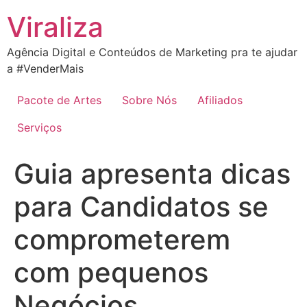
Ir
Viraliza
para
o
Agência Digital e Conteúdos de Marketing pra te ajudar
conteúdo
a #VenderMais
Pacote de Artes
Sobre Nós
Afiliados
Serviços
Guia apresenta dicas
para Candidatos se
comprometerem
com pequenos
Negócios